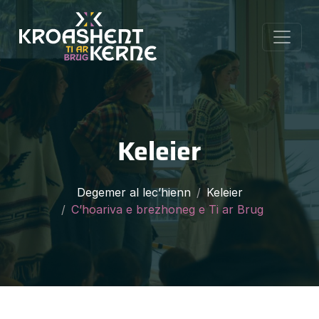
Keleier
Degemer al lec’hienn
Keleier
C’hoariva e brezhoneg e Ti ar Brug