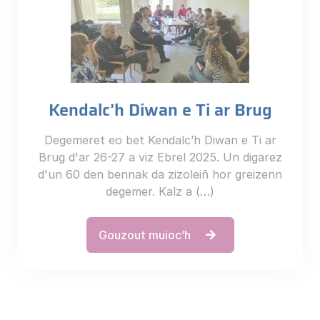
Kendalc’h Diwan e Ti ar Brug
Degemeret eo bet Kendalc’h Diwan e Ti ar
Brug d'ar 26-27 a viz Ebrel 2025. Un digarez
d'un 60 den bennak da zizoleiñ hor greizenn
degemer. Kalz a (…)
Gouzout muioc’h