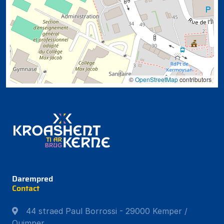
©
OpenStreetMap
contributors
Darempred
Contact
44 straed Paul Borrossi - 29000 Kemper /
Quimper