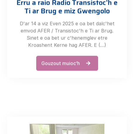
Ti ar Brug e miz Gwengolo
D'ar 14 a viz Even 2025 e oa bet dalc'het
emvod AFER / Transistoc'h e Ti ar Brug.
Sinet e oa bet ur c'henemglev etre
Kroashent Kerne hag AFER. E (…)
Gouzout muioc’h