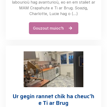
labourioù hag avanturioù, eo en em staliet ar
MAM Crapahute e Ti ar Brug. Soazig,
Charlotte, Lucie hag o (…)
Gouzout muioc’h
Ur gegin rannet chik ha cheuc’h
e Ti ar Brug