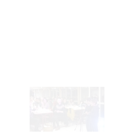
Berzh ’neus graet ar c’hig-ha-
farz kentañ !
Berzh 'neus graet dalc'h kentañ kig-ha-farz
kanet fest-noz kuzul skoazell skolaj Diwan
Kemper. Ur c'hant kouviad bennak o deus
lipet o muzelloù, (…)
Gouzout muioc’h