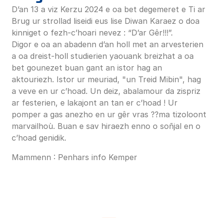
D’an 13 a viz Kerzu 2024 e oa bet degemeret e Ti ar
Brug ur strollad liseidi eus lise Diwan Karaez o doa
kinniget o fezh-c’hoari nevez : “D’ar Gêr!!!”.
Digor e oa an abadenn d’an holl met an arvesterien
a oa dreist-holl studierien yaouank breizhat a oa
bet gounezet buan gant an istor hag an
aktouriezh. Istor ur meuriad, "un Treid Mibin", hag
a veve en ur c’hoad. Un deiz, abalamour da zispriz
ar festerien, e lakajont an tan er c’hoad ! Ur
pomper a gas anezho en ur gêr vras ??ma tizoloont
marvailhoù. Buan e sav hiraezh enno o soñjal en o
c’hoad genidik.
Mammenn : Penhars info Kemper