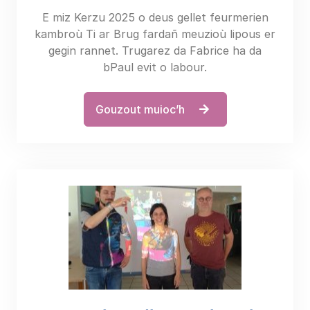
E miz Kerzu 2025 o deus gellet feurmerien
kambroù Ti ar Brug fardañ meuzioù lipous er
gegin rannet. Trugarez da Fabrice ha da
bPaul evit o labour.
Gouzout muioc’h
Erru a raio Radio Transistoc’h e