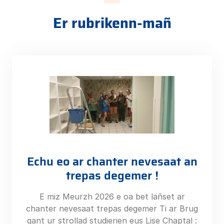
Er rubrikenn-mañ
Echu eo ar chanter nevesaat an
trepas degemer !
E miz Meurzh 2026 e oa bet lañset ar
chanter nevesaat trepas degemer Ti ar Brug
gant ur strollad studierien eus Lise Chaptal :