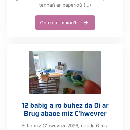
tennañ ar paperioù (…)
Gouzout muioc’h
12 babig a ro buhez da Di ar
Brug abaoe miz C’hwevrer
E fin miz C'hwevrer 2026, goude 6 miz