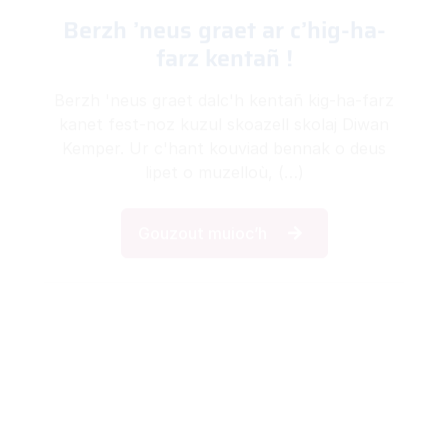
Kig-ha-farz d’ar Sadorn 15 a viz
Meurzh 2025
Ar c'hig-ha-farz kentañ e Ti ar Brug, aozet
gant Kuzul skoazell Skolaj Diwan Kemper.
Mirout ar plasoù dre ret :
kig-ha-
farz@jakezriou.com
Gouzout muioc’h