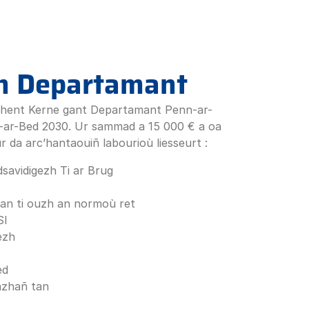
an Departamant
shent Kerne gant Departamant Penn-ar-
-ar-Bed 2030. Ur sammad a 15 000 € a oa
ur da arc’hantaouiñ labourioù liesseurt :
savidigezh Ti ar Brug
 an ti ouzh an normoù ret
SI
ezh
ed
azhañ tan