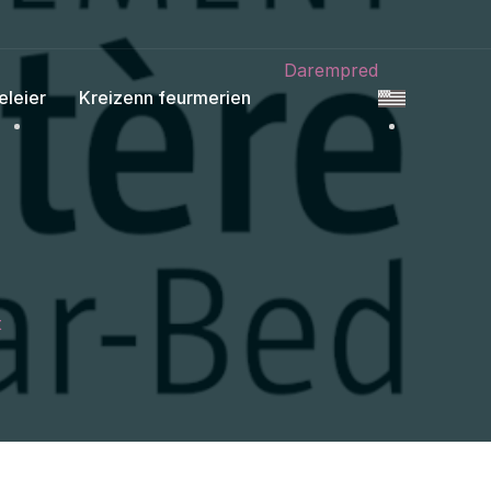
Darempred
eleier
Kreizenn feurmerien
t