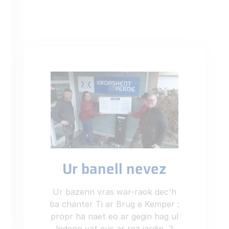
Ur bazenn vras war-raok dec'h
ba chanter Ti ar Brug e Kemper :
propr ha naet eo ar gegin hag ul
lodenn vat eus ar rez jardin, 2
studio prest da (…)
Gouzout muioc’h