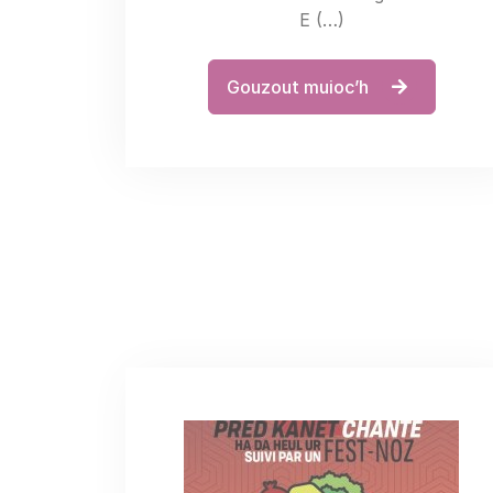
E (…)
Gouzout muioc’h
Kig-ha-farz d’ar
Sadorn 15 a viz