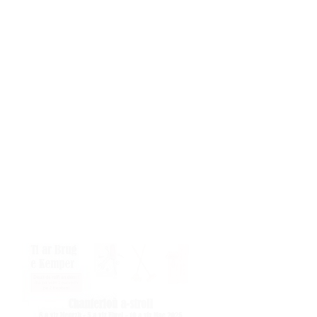
Kenderc'hel a ra al labour
neveziñ ar savadur. Livañ,
naetaat, staliañ arrebeuri :
degemeret e vo an holl dud a
youl vat d'ar Sadorn 8 a viz (…)
Gouzout muioc’h