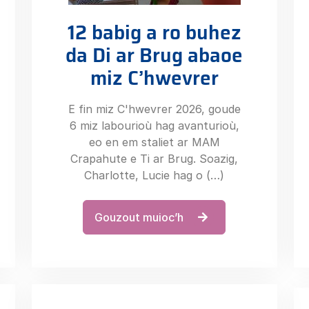
12 babig a ro buhez
da Di ar Brug abaoe
miz C’hwevrer
E fin miz C'hwevrer 2026, goude
6 miz labourioù hag avanturioù,
eo en em staliet ar MAM
Crapahute e Ti ar Brug. Soazig,
Charlotte, Lucie hag o (…)
Gouzout muioc’h