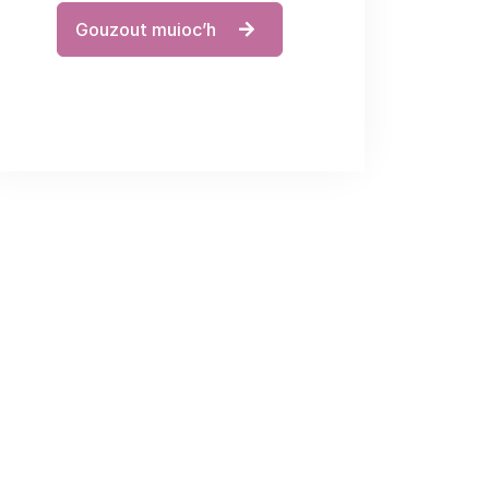
Gouzout muioc’h
Chanterioù a-stroll
da zont