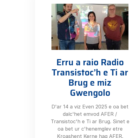
Erru a raio Radio
Transistoc’h e Ti ar
Brug e miz
Gwengolo
D'ar 14 a viz Even 2025 e oa bet
dalc'het emvod AFER /
Transistoc'h e Ti ar Brug. Sinet e
oa bet ur c'henemglev etre
Kroashent Kerne hag AFER.