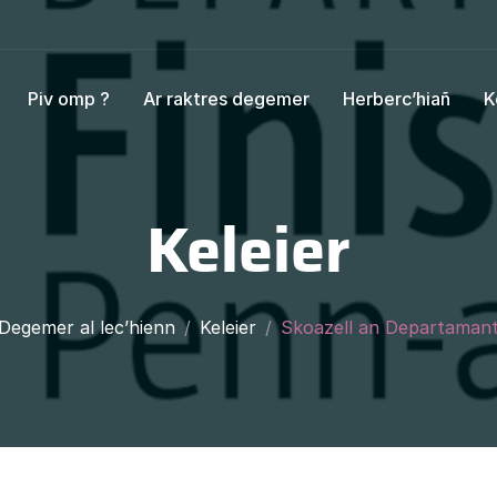
Piv omp ?
Ar raktres degemer
Herberc’hiañ
K
Keleier
Degemer al lec’hienn
Keleier
Skoazell an Departaman