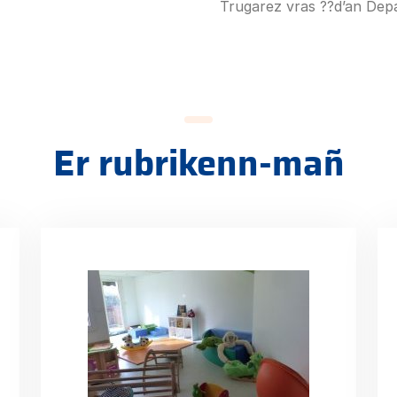
Trugarez vras ??d’an Depa
Er rubrikenn-mañ