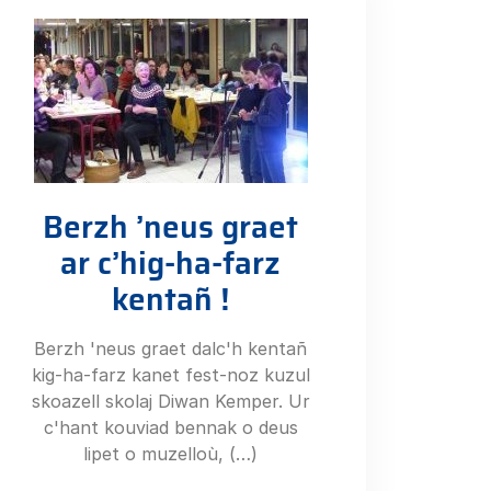
Berzh ’neus graet
ar c’hig-ha-farz
kentañ !
Berzh 'neus graet dalc'h kentañ
kig-ha-farz kanet fest-noz kuzul
skoazell skolaj Diwan Kemper. Ur
c'hant kouviad bennak o deus
lipet o muzelloù, (…)