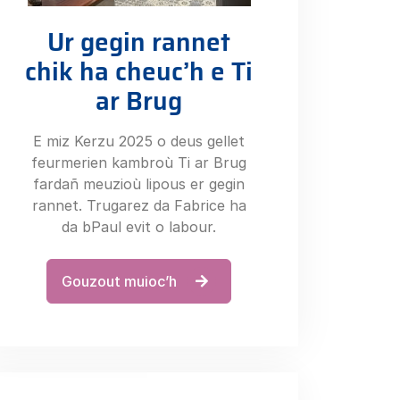
Ur gegin rannet
chik ha cheuc’h e Ti
ar Brug
E miz Kerzu 2025 o deus gellet
feurmerien kambroù Ti ar Brug
fardañ meuzioù lipous er gegin
rannet. Trugarez da Fabrice ha
da bPaul evit o labour.
Gouzout muioc’h