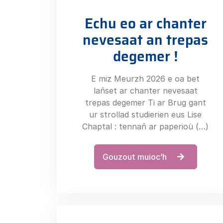
Echu eo ar chanter
nevesaat an trepas
degemer !
E miz Meurzh 2026 e oa bet
lañset ar chanter nevesaat
trepas degemer Ti ar Brug gant
ur strollad studierien eus Lise
Chaptal : tennañ ar paperioù (…)
Gouzout muioc’h