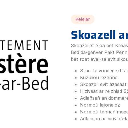
Keleier
Skoazell 
Skoazellet e oa bet Kroa
Bed da-geñver Pakt Penn
bet roet evel-se evit siko
Studi talvoudegezh ad
Kuzulioù lezennel
Skoazell evit azasaat
Hizivaat ar reizhiad S
Adlañsañ an dommer
Normoù lejioneloz
Normoù tennañ mog
Adlañsañ ar binvioù-l