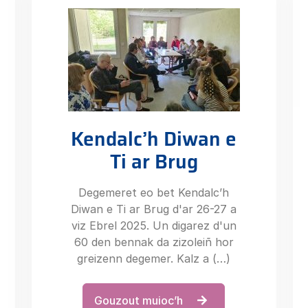
Kendalc’h Diwan e
Ti ar Brug
Degemeret eo bet Kendalc’h
Diwan e Ti ar Brug d'ar 26-27 a
viz Ebrel 2025. Un digarez d'un
60 den bennak da zizoleiñ hor
greizenn degemer. Kalz a (…)
Gouzout muioc’h