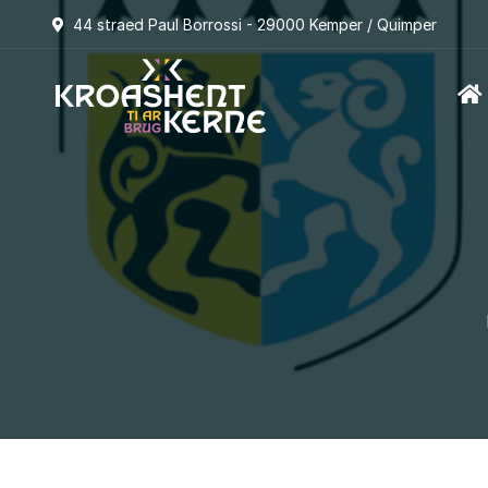
44 straed Paul Borrossi - 29000 Kemper / Quimper