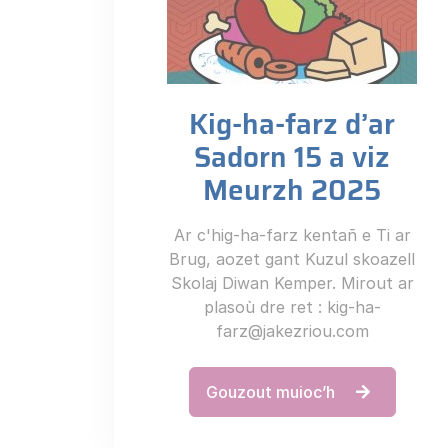
Meurzh 2025
Ar c'hig-ha-farz kentañ e Ti ar
Brug, aozet gant Kuzul skoazell
Skolaj Diwan Kemper. Mirout ar
plasoù dre ret :
kig-ha-
farz@jakezriou.com
Gouzout muioc’h