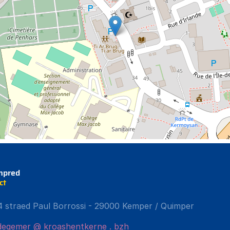
mpred
ct
4 straed Paul Borrossi - 29000 Kemper / Quimper
egemer @ kroashentkerne . bzh