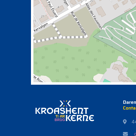
Dare
Conta
4
d