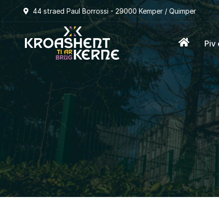
44 straed Paul Borrossi - 29000 Kemper / Quimper
Piv