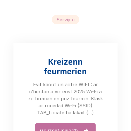
Servijoù
Kreizenn
feurmerien
Evit kaout un aotre WIFI : ar
c’hentañ a viz eost 2025 Wi-Fi a
zo bremañ en priz feurmiñ. Klask
ar rouedad Wi-Fi (SSID)
TAB_Locate ha lakait (…)
Gouzout muioc’h