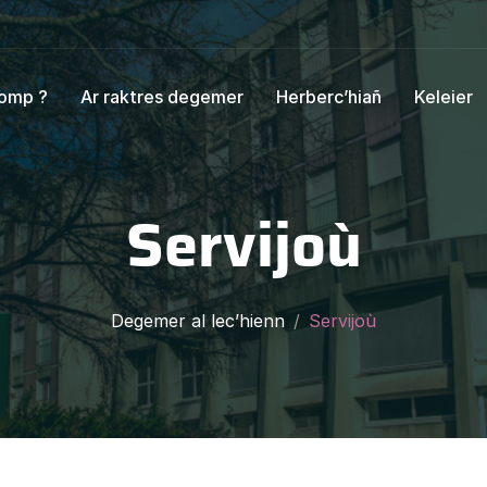
 omp ?
Ar raktres degemer
Herberc’hiañ
Keleier
Servijoù
Degemer al lec’hienn
Servijoù