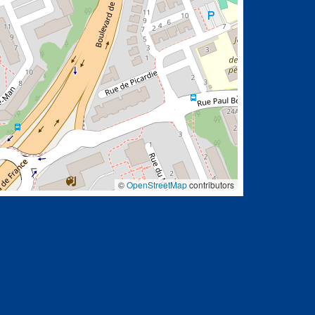
©
OpenStreetMap
contributors