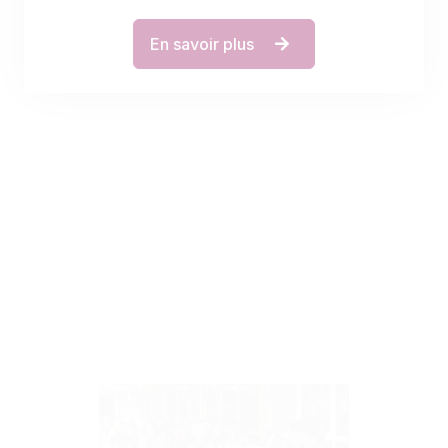
Premier kig-ha-farz : un succès !
La première édition du kig-ha-farz chanté
fest-noz du comité de soutien du skolaj
Diwan Kemper a été un succès. La centaine
de convives s'est (…)
En savoir plus