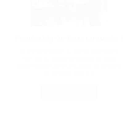
Kig-ha-farz le samedi 15 mars
2025
Le premier kig-ha-farz à Ti ar Brug, organisé
par le Kuzul skoazell Skolaj Diwan Kemper.
Réservation obligatoire :
kig-ha-
farz@jakezriou.com
En savoir plus