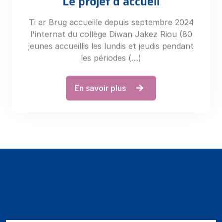
Ti ar Brug accueille depuis septembre 2024
l'internat du collège Diwan Jakez Riou (80
jeunes accueillis les lundis et jeudis pendant
les périodes (…)
En savoir plus